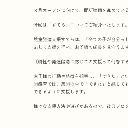
更
８月オープンに向けて、開所準備を進めてい
新
日
時
今回は「すてら」についてご紹介いたします
:
児童発達支援すてらは、「全ての子が自分ら
応じて支援を行い、お子様の成長を見守りま
《特性や発達段階に応じての支援って何をす
お子様の行動や特徴を観察し、「できた」と
団療育では、集団の中で「できた」と感じて
できるように支援します。
様々な支援方法や遊びがあるので、後日ブロ