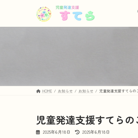
コ
ナ
ン
ビ
テ
ゲ
ン
ー
ツ
シ
へ
ョ
ス
ン
キ
に
ッ
移
プ
動
HOME
お知らせ
お知らせ
児童発達支援すてらの
児童発達支援すてらの
最
2025年6月18日
2025年6月18日
終